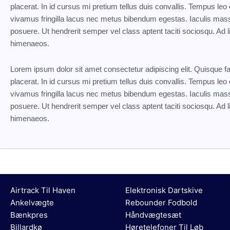
placerat. In id cursus mi pretium tellus duis convallis. Tempus l
vivamus fringilla lacus nec metus bibendum egestas. Iaculis mass
posuere. Ut hendrerit semper vel class aptent taciti sociosqu. Ad l
himenaeos.
Lorem ipsum dolor sit amet consectetur adipiscing elit. Quisque 
placerat. In id cursus mi pretium tellus duis convallis. Tempus l
vivamus fringilla lacus nec metus bibendum egestas. Iaculis mass
posuere. Ut hendrerit semper vel class aptent taciti sociosqu. Ad l
himenaeos.
Airtrack Til Haven
Elektronisk Dartskive
Ankelvægte
Rebounder Fodbold
Bænkpres
Håndvægtesæt
Billardkø
Høretelefoner Til Løb