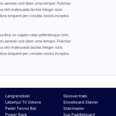
eo eu aenean sed diam urna tempor. Pulvinar
a nisl malesuada lacinia integer nunc
itora torquent per conubia nostra inceptos
faucibus ex sapien vitae pellentesque sem
eo eu aenean sed diam urna tempor. Pulvinar
a nisl malesuada lacinia integer nunc
itora torquent per conubia nostra inceptos
Langrendsski
Skoovertræk
Løbehjul Til Voksne
Snowboard Støvler
Padel Tennis Bat
Stairmaster
Power Rack
Sup Paddleboard