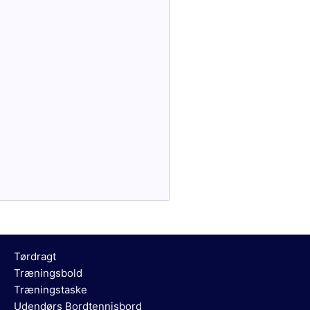
Tørdragt
Træningsbold
Træningstaske
Udendørs Bordtennisbord