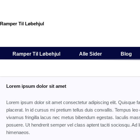
Gå
til
indholdet
Ramper Til Løbehjul
Ramper Til Løbehjul
Alle Sider
Blog
Lorem ipsum dolor sit amet
Lorem ipsum dolor sit amet consectetur adipiscing elit. Quisque 
placerat. In id cursus mi pretium tellus duis convallis. Tempus l
vivamus fringilla lacus nec metus bibendum egestas. Iaculis mass
posuere. Ut hendrerit semper vel class aptent taciti sociosqu. Ad l
himenaeos.